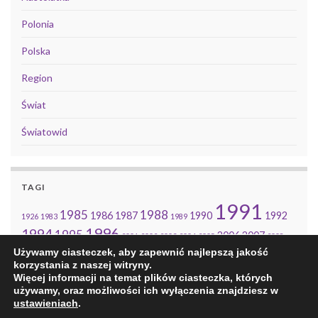
Polonia
Polska
Region
Świat
Światowid
TAGI
1991
1985
1988
1986
1987
1990
1992
1926
1983
1989
1996
1994
1995
2006
2007
2001
2002
2003
2004
2005
2008
2010
2014
Używamy ciasteczek, aby zapewnić najlepszą jakość
2009
2011
2013
korzystania z naszej witryny.
Więcej informacji na temat plików ciasteczka, których
używamy, oraz możliwości ich wyłączenia znajdziesz w
ustawieniach
.