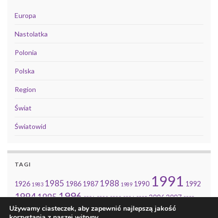
Europa
Nastolatka
Polonia
Polska
Region
Świat
Światowid
TAGI
1991
1985
1988
1926
1986
1987
1990
1992
1983
1989
1996
1994
1995
2006
2007
2001
2002
2003
2004
2005
2008
2010
2014
Używamy ciasteczek, aby zapewnić najlepszą jakość
2009
2011
2013
korzystania z naszej witryny.