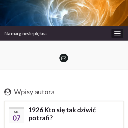
Na marginesie piękna
Prze
nawi
Wpisy autora
1926 Kto się tak dziwić
SIE
07
potrafi?