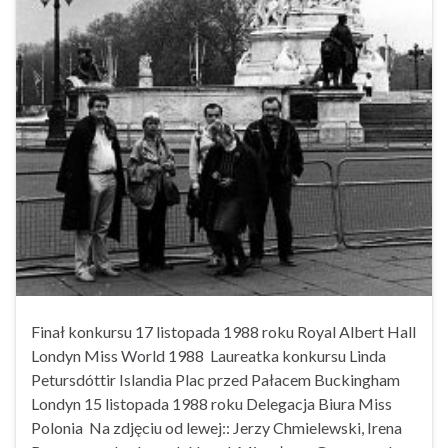
Finał konkursu 17 listopada 1988 roku Royal Albert Hall
Londyn Miss World 1988 Laureatka konkursu Linda
Petursdóttir Islandia Plac przed Pałacem Buckingham
Londyn 15 listopada 1988 roku Delegacja Biura Miss
Polonia Na zdjęciu od lewej:: Jerzy Chmielewski, Irena