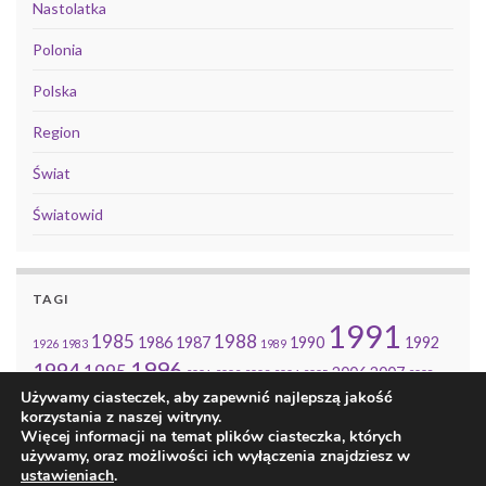
Nastolatka
Polonia
Polska
Region
Świat
Światowid
TAGI
1991
1985
1988
1986
1987
1990
1992
1926
1983
1989
1996
1994
1995
2006
2007
2001
2002
2003
2004
2005
2008
2010
2014
Używamy ciasteczek, aby zapewnić najlepszą jakość
2009
2011
2013
korzystania z naszej witryny.
Więcej informacji na temat plików ciasteczka, których
używamy, oraz możliwości ich wyłączenia znajdziesz w
ustawieniach
.