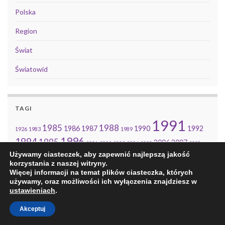
Polska
Region
Świat
Światowid
TAGI
1991
1985
1988
1986
1987
1990
1992
1926
1983
1989
1996
1994
1995
2006
2007
2001
2002
2003
2004
2005
2008
2010
2014
Używamy ciasteczek, aby zapewnić najlepszą jakość
2009
2011
2013
korzystania z naszej witryny.
Więcej informacji na temat plików ciasteczka, których
używamy, oraz możliwości ich wyłączenia znajdziesz w
ustawieniach
.
© 2026 Na marginesie piękna.
Akceptuj
Stworzono z
przez
Motywy Graphene
.