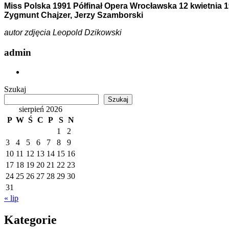
Miss Polska 1991 Półfinał Opera Wrocławska 12 kwietnia 
Zygmunt Chajzer, Jerzy Szamborski
autor zdjęcia Leopold Dzikowski
admin
Szukaj
Szukaj
sierpień 2026
P
W
Ś
C
P
S
N
1
2
3
4
5
6
7
8
9
10
11
12
13
14
15
16
17
18
19
20
21
22
23
24
25
26
27
28
29
30
31
« lip
Kategorie